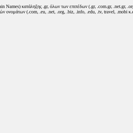
ames) κατάληξης .gr, όλων των επιπέδων (.gr, .com.gr, .net.gr, .or
ονομάτων (.com, .eu, .net, .org, .biz, .info, .edu, .tv, travel, .mobi κ.