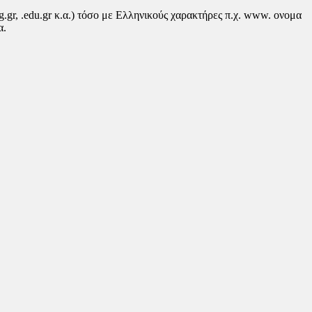
g.gr, .edu.gr κ.α.) τόσο με Ελληνικούς χαρακτήρες π.χ. www. ονομα
α.